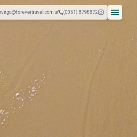
avirga@forevertravel.com.ar
(0351) 8798872