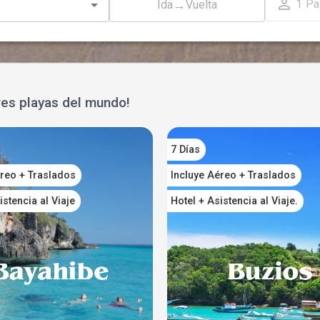
1
Pa
→
Ida
Vuelta
res playas del mundo!
7 Días
éreo + Traslados
Incluye Aéreo + Traslados
istencia al Viaje
Hotel + Asistencia al Viaje.